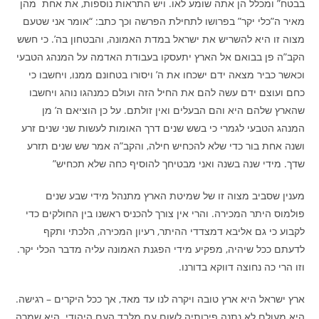
בבטח” ומכלל הן אתה שומע לאו. ויש התראות נוספות, את אחת מהן
מאיר ה”כלי יקר” בפרושו לתחילת הפרשה וכך כתב: “אומר אני שטעם
מצוה זו היא להשריש את ישראל במדת האמונה, והבטחון בה’. כי חשש
הקב”ה פן בבואם אל הארץ יתעסקו בעבודת האדמה על המנהג הטבעי
וכאשר כביר מצאה ידם ישכחו את ה’ ויסורו בטחונם ממנו, ויחשבו כי
כחם ועוצם ידם עשה להם את החיל הזה ועולם כמנהגו נוהג ויחשבו
שהארץ שלהם היא והם הבעלים ואין זולתם. על כן הוציאם ה’ מן
המנהג הטבעי לגמרי כי בשש שנים דרך האומות לעשות שני שנים זרע
ושנה אחת בור כדי שלא להכחיש חילה, והקב”ה אמר שש שנים תזרע
שדך. מידי שנה בשנה ואני מבטיחך להוסיף כחה שלא תכחיש”
מענין שסביב מצוה זו של שמיטת הארץ מתנהל מידי שבע שנים
פולמוס היתר המכירה. והרי אין צורך להכניס ראשנו בין החולקים כדי
לקבוע כי גם אליבא דמצדדי ההיתר, רעיון המכירה, הלכתי ותקף
לדעתם ככל שיהיה, מפקיע מידי הפגנת האמונה עליה מדבר הכלי יקר.
וזו הרי כה נחוצה דווקא בדורנו.
ארץ ישראל היא ארץ טובה ויקרה לנו עד מאד, אך ככל היקרים – רגישה.
היא מעולם לא נתנה פירותיה לשום עם מלבד העם היהודי. היא שמרה