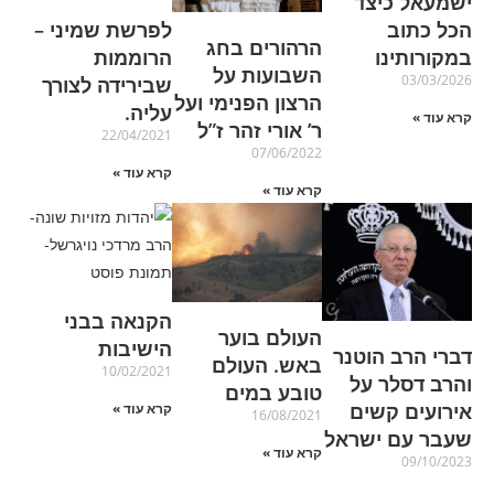
ישמעאל כיצד
הכל כתוב
לפרשת שמיני –
הרהורים בחג
במקורותינו
הרוממות
השבועות על
03/03/2026
שבירידה לצורך
הרצון הפנימי ועל
עליה.
קרא עוד »
ר’ אורי זהר ז”ל
22/04/2021
07/06/2022
קרא עוד »
קרא עוד »
הקנאה בבני
העולם בוער
הישיבות
דברי הרב הוטנר
באש. העולם
10/02/2021
והרב דסלר על
טובע במים
אירועים קשים
קרא עוד »
16/08/2021
שעבר עם ישראל
קרא עוד »
09/10/2023