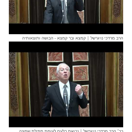
הרב מרדכי נויגרשל | קמצא ובר קמצא - הבושה ותוצאותיה
כב׳ הרב מרדכי נויגרשל | נבואת בלעם לעומת תפילת שמונה