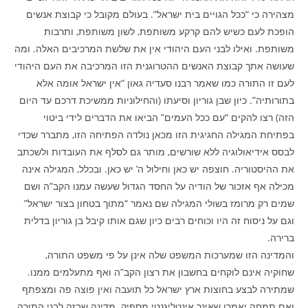
מצהירה כי “ככל הגויים בית ישראל”. בעולם מקובל כי קבוצת אנשים
הופכת לעם כשיש להם קרקע משותפת, לשון משותפת, ותרבות
משותפת. ואילו לבני העם היהודי אין את שלשת המרכיבים האלה. ומה
שעושה אתך קבוצת האנשים ההטרוגנית הזו המרכיבה את העם היהודי
לעם זו התורה כמו שאמר רבנו סעדיה גאון “אין ישראל אומה אלא
בתורותיה”. כיון שבן גוריון וסיעתו (והחילוניות ממשיכת דרכם עד היום
הזה) רצו להקים “עם ככל העמים” הביאו את הדברים לידי ביטוי
בפתיחת המגילה החגיגית הזו מכאן נולדה הפתיחה הזו, מתברר שכדי
לבסס אידיאולוגיה ללא שורשים, מותר גם לסלף את העובדות ולשכתב
את ההיסטוריה. חוצפה יש כאן וחילול ה’ יש כאן. ובכלל, המגילה אינה
מכילה אף אזכור של הודיה על החסד הגדול שעשה עמנו הקב”ה ושם
שמים רק מרומז בשולי המגילה שם נאמר “מתוך בטחון בצור ישראל”
וגם על ניסוח זה היו וכוחים רבים כיון שגם אותו קיבל בן גוריון בדלית
ברירה.
והמדינה הזו שמערכות המשפט שלה אינן על פי משפט התורה,
שחוקיה אינם לוקחים בחשבון את רצון הקב”ה ואף מתעלמים ממנו.
שמתירה לבצע בחוצות ארץ ישראל כל תועבה ואין פוצה פה ומצפתף
ואם תמחה יאמרו שאינך אינטליגנטי מספיק. מדינה שבזה לבני התורה