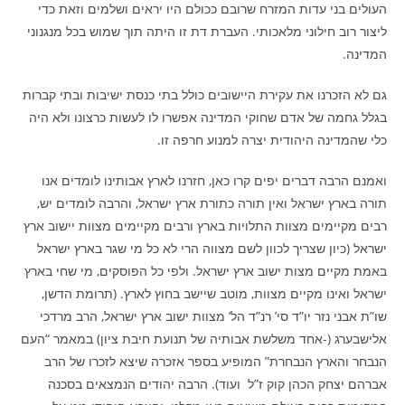
העולים בני עדות המזרח שרובם ככולם היו יראים ושלמים וזאת כדי
ליצור רוב חילוני מלאכותי. העברת דת זו היתה תוך שמוש בכל מנגנוני
המדינה.
גם לא הזכרנו את עקירת היישובים כולל בתי כנסת ישיבות ובתי קברות
בגלל גחמה של אדם שחוקי המדינה אפשרו לו לעשות כרצונו ולא היה
כלי שהמדינה היהודית יצרה למנוע חרפה זו.
ואמנם הרבה דברים יפים קרו כאן, חזרנו לארץ אבותינו לומדים אנו
תורה בארץ ישראל ואין תורה כתורת ארץ ישראל, והרבה לומדים יש,
רבים מקיימים מצוות התלויות בארץ ורבים מקיימים מצוות יישוב ארץ
ישראל (כיון שצריך לכוון לשם מצווה הרי לא כל מי שגר בארץ ישראל
באמת מקיים מצות ישוב ארץ ישראל. ולפי כל הפוסקים, מי שחי בארץ
ישראל ואינו מקיים מצוות, מוטב שיישב בחוץ לארץ. (תרומת הדשן,
שו”ת אבני נזר יו”ד סי’ רנ”ד הל’ מצוות ישוב ארץ ישראל, הרב מרדכי
אלישבערג (-אחד משלשת אבותיה של תנועת חיבת ציון) במאמר “העם
הנבחר והארץ הנבחרת” המופיע בספר אזכרה שיצא לזכרו של הרב
אברהם יצחק הכהן קוק ז”ל ועוד). הרבה יהודים הנמצאים בסכנה