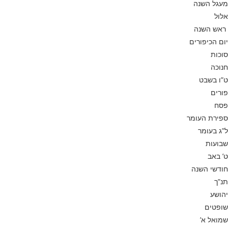
מעגל השנה
אלול
ראש השנה
יום הכיפורים
סוכות
חנוכה
ט”ו בשבט
פורים
פסח
ספירת העומר
ל”ג בעומר
שבועות
ט’ באב
חודשי השנה
תנ”ך
יהושע
שופטים
שמואל א’