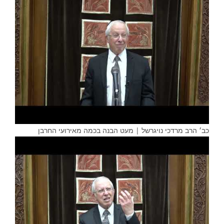
כב׳ הרב מרדכי נויגרשל | מעט הבנה בכמה מאירועי החרבן