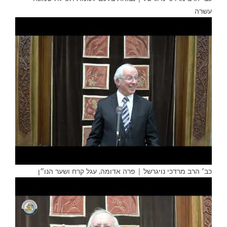
עשרה
כב׳ הרב מרדכי נויגרשל | פרה אדומה, עגל קרח ושער הנו״ן