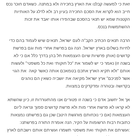
זאת כי למעשה קבלנו את הארץ בחכירה ולא במתנה. כשאדם חוכר נכס
חייב הוא לקרוא את הסכם החכירה בעיון רב ולא לדלג על האותיות
הקטנות שמא יש תנאי בהסכם שבהפירו אותו יאבד את זכות
ההשתמשות בנכס.
הרבה תנאים הכתיב הקב”ה לעם ישראל, תנאים שיש לעמוד בהם כדי
לחיות בשלום בארץ ישראל. הנה גם בפרשת אחרי מות וגם בפרשת
קדושים (אותן פרשיות שיום העצמאות חל בהן בדרך כלל אם כי לא
בשנה זו) נאמר כי יש לשמור את “כל חוקותי ואת כל משפטי” ולעשות
אותם “ולא תקיא הארץ אתכם בטמאכם אותה כאשר קאה את הגוי
אשר לפניכם” ארץ ישראל מקיאה את יושביה כשאין הם נוהגים
בקדושה ובטהרה ומדקדקים במצוות.
אך אל יחשוב אדם כי בשנה זו פטורים אנו מהתעוררות זו, כיון שהשתא
לא קראו לא פרשת אחרי מות ולא פרשת קדושים סמוך ונראה ליום
העצמאות (אם כי נוכחותם מורגשת היטב) שכן גם בפרשתנו נמצאות
כתובות רבות הרשומות על הקיר, הנה אומרת התורה בפרשתנו:
:ועשיתם את חוקותי ואת משפטי תשמרו ועשיתם אותם וישבתם לארץ