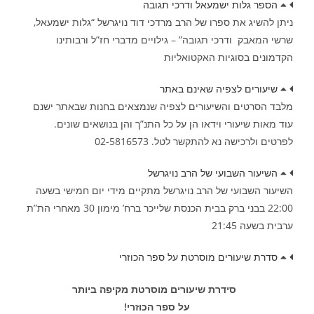
הספר גלות ישמעאל ודרכי תגובה
ניתן להשיג את ספרו של הרב מרדכי דוד נויגרשל “גלות ישמעאל,
שרשי המאבק ודרכי תגובה” – גילויים מדברי חז”ל ורבותינו
הקדמונים בסוגיות האקטואליות
שיעורים לצפיה שאינם באתר
מלבד הסרטים והשיעורים לצפיה שנמצאים בחנות שבאתר ישנם
עוד מאות שיעורי וידאו הן על כל התנ”ך והן בנושאים שונים.
לפרטים ולרכישה נא להתקשר לטל. 02-5816573
השיעור השבועי של הרב נויגרשל
השיעור השבועי של הרב נויגרשל מתקיים מידי יום חמישי בשעה
22:00 בבני ברק בבית הכנסת שלייכר ברח’ מימון 30 מאחרי הת”ת
ערבית בשעה 21:45
סדרת שיעורים מוסרטת על ספר הכוזרי
סידרת שיעורים מוסרטת מקיפה ביותר
על ספר הכוזרי!