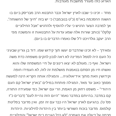
הארוע כולו מעורר מחשבות מעורבות.
מחד – זכינו כי שבנו לארץ ישראל וכבר התבטא הרב מבריסק ביום בו
הושגה ההסכמה באו”מ (כ”ט בנובמבר) כי יש בזה “חיוך של ההשגחה”,
אך למרבה הצער הרגיש כי עליו להוסיף ולהדגיש “אבל החילוניים
קלקלו” (כותב שורות אלה שמע עדות על התבטאות זו והמשכה מפי
הרב יעקב גולדויכט ז”ל שלו נאמרו הדברים בו ביום).
ומאידך – לא זכינו שהדברים יעשו תוך קידוש שמו. דוד בן גוריון שבעיני
כל העם היה לסמל המדינה לא ראה לנכון להקים משפחה כדת משה
וישראל. ואף כי, מעולם לא יצאו רינונים על חיי המשפחה שלו והוא
ואשתו חיו מן הסתם בנאמנות מושלמת זה לזה, לא העמידו חופה
וקידושין וזאת מתוך אידיאולוגיה… והמגילה אותה הקריא הינה למעשה
מסמך כאוב עד מאד, המגילה פותחת במילים “בארץ ישראל קם העם
היהודי” – משפט רחוק מן האמת, הרי עם ישראל, כפי שמעידה התורה,
קם במדבר, בהיותם במדבר נאמר “היום הזה נהיית לעם” (דברים כ”ז
פס’ ט’). בהגיעם לארץ ישראל היו כבר עם זה זמן. ואין מדובר בפליטת
קולמוס. מדובר בוכוח השורשי ביותר בין היהדות לחילוניות. היהדות
חרתה על דיגלה את האמרה “לא ככל הגויים בית ישראל” והחילוניים