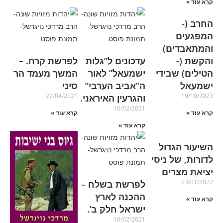
קרא עוד »
החרב (-
המפגעים
והמתאבדים)
והקשת (-
עדכונים ל”גלות
לפרשת קרח. –
הטילים) שבידי
ישמעאל” לאור
המשך מעמד הר
ישמעאל
ה”אביב הערבי”
סיני
22/04/2021
19/10/2023
והגרעין האיראני.
10/02/2021
קרא עוד »
קרא עוד »
קרא עוד »
השיעור הגדול
לדורות, של ניסי
יציאת מצרים
03/01/2022
לפרשת בשלח –
ההכנה לארץ
קרא עוד »
ישראל חלק ב’.
10/02/2021