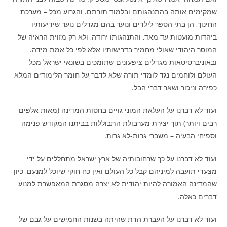
שמקימים אותה בהתנהגותם ובלמוד תורתם. והגרוע מכל – מערכת
החינוך, הן בתי הספר לילדים ונוער בהם מגדלים נוער שידיעותיו
ביהדות מועטות עד מאד, והתנהגותו ירודה, ולא רק מזוית הראיה של
המוסר היהודי שאולי מחמיר בדרישותיו אלא לפי כל אמת מידה.
ובאוניברסיטאות מגדלים ציפעונים שתומכים בשונאי ישראל מכל
העולם ולוחמים נגד לומדי תורה שלא לדבר על חומר הלימודים המלא
כפירה וניכור ושאר דברי הבל.
ועוד לא דברנו על העלאת המוני גויים בחסות המדינה (מאות אלפים
רבים ויותר) תוך יצירת מערבולת התבוללות בביתנו המקודש פנימה
וספיחי הבעיה – משברי גרות-לא גרות.
ועוד לא דברנו על כך שרחובותיה של ארץ ישראל מתחללים על ידי
מצעדי תועבה למיניהם קבל כל העולם ואין כח חוקי שיוכל למנעם, כיון
שהמדינה האמורה להיות יהודית לא יצרה מסגרת המאפשרת למנוע
דברים כאלה.
ועוד לא דברנו על העברת הדת שהיתה בשנות החמישים על גבם של