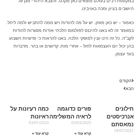
במקומות רבים בעולם מוצאים כאן מקלט. והצבא היהודי מגן על
היושבים בציון ומכה באויבינו.
כאמור – יש כאן מאזן. יש על מה להודות ויש ממה להתביש ולמה ליחל.
במאמר זה לא באנו להיכנס לפולמוס הלכתי אודות מסגרות להודות
לקב”ה. כל זה הינו ענין לפוסקי הלכה. באנו להראות כי פרשיות השבוע
בהן יכול יום העצמאות לחול – אחרי מות, קדושים או בהר. מדברות
בעד עצמן.
הקודם
הבא
חילונים
פורים כדוגמה
כמה רעיונות על
אנרכיסטים
לראיה המשלימה
ראיונות
03/01/2023
03/03/2025
נמאסתם
18/07/2021
קרא עוד »
קרא עוד »