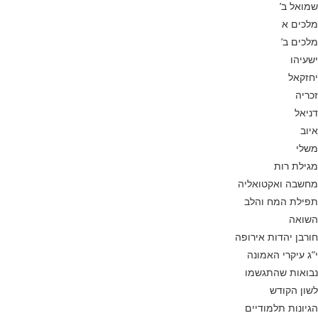
שמואל ב’
מלכים א
מלכים ב’
ישעיהו
יחזקאל
זכריה
דניאל
איוב
משלי
מגילת רות
מחשבה ואקטואליה
תפילת המח והלב
השואה
חורבן יהדות אירופה
י”ג עיקרי האמונה
נבואות שהתגשמו
לשון הקודש
הגיונות תלמודיים