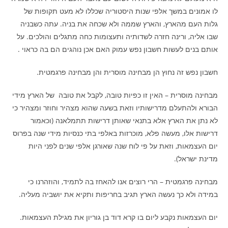
לו אמונים במשך אלפי שנות היסטוריה שכללו לא מעט תקופות של
גלות העם מהארץ, והארץ שממה ולא שכחה את בניה. עתה כשבניה
שבו אליה, ורינה חזרה לשדותיה ותעצומות כחה מתגלים והולכים. על
אותם בנים לעשות חשבון נפש עמוק האם אכן נוהגים הם בה כראוי .
חשבון נפש זה נחוץ הן מבחינה מוסרית והן מבחינה פרגמטית.
מבחינה מוסרית – האין זו כפיות טובה, לקבל את טובה של הארץ מידי
הבורא ולהתעלם מדרישותיו וזאת בשעה שהוא מצהיר וחוזר ומצהיר כי
לא נתן את הארץ אלא בתנאי שאותן דרישות תתמלאנה (וכאמור
דרישות אלו, מעשה פלא, מוכרזות באלפי בתי כנסיות מידי שנה בפרוס
יום העצמאות, וזאת על פי לוח שנה שאורגן אלפי שנים לפני היות
מדינת ישראל).
מבחינה פרגמטית – הרי רוצים אנו להאחז בה לתמיד, והוזהרנו כי
במידה ולא כך נעשה הארץ תגיב בחריפות ותקיא את יושביה מעליה.
יום העצמאות נקבע ליום בו קרא דוד בן גוריון את מגילת העצמאות.