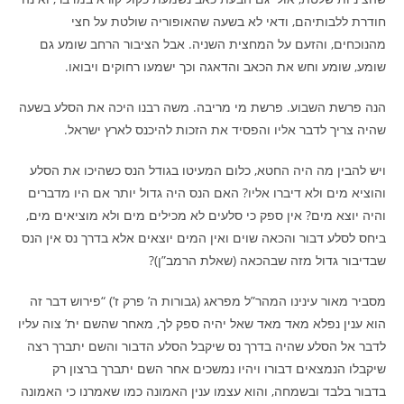
חודרת ללבותיהם, ודאי לא בשעה שהאופוריה שולטת על חצי
מהנוכחים, והזעם על המחצית השניה. אבל הציבור הרחב שומע גם
שומע, שומע וחש את הכאב והדאגה וכך ישמעו רחוקים ויבואו.
הנה פרשת השבוע. פרשת מי מריבה. משה רבנו היכה את הסלע בשעה
שהיה צריך לדבר אליו והפסיד את הזכות להיכנס לארץ ישראל.
ויש להבין מה היה החטא, כלום המעיטו בגודל הנס כשהיכו את הסלע
והוציא מים ולא דיברו אליו? האם הנס היה גדול יותר אם היו מדברים
והיה יוצא מים? אין ספק כי סלעים לא מכילים מים ולא מוציאים מים,
ביחס לסלע דבור והכאה שוים ואין המים יוצאים אלא בדרך נס אין הנס
שבדיבור גדול מזה שבהכאה (שאלת הרמב”ן)?
מסביר מאור עינינו המהר”ל מפראג (גבורות ה’ פרק ז’) “פירוש דבר זה
הוא ענין נפלא מאד מאד שאל יהיה ספק לך, מאחר שהשם ית’ צוה עליו
לדבר אל הסלע שהיה בדרך נס שיקבל הסלע הדבור והשם יתברך רצה
שיקבלו הנמצאים דבורו ויהיו נמשכים אחר השם יתברך ברצון רק
בדבור בלבד ובשמחה, והוא עצמו ענין האמונה כמו שאמרנו כי האמונה