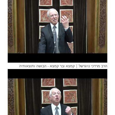
הרב מרדכי נויגרשל | קמצא ובר קמצא - הבושה ותוצאותיה