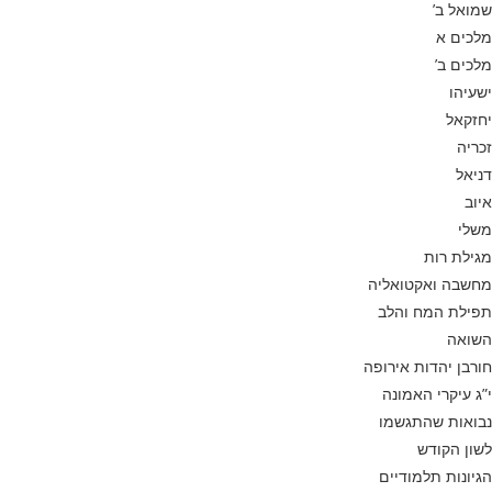
שמואל ב’
מלכים א
מלכים ב’
ישעיהו
יחזקאל
זכריה
דניאל
איוב
משלי
מגילת רות
מחשבה ואקטואליה
תפילת המח והלב
השואה
חורבן יהדות אירופה
י”ג עיקרי האמונה
נבואות שהתגשמו
לשון הקודש
הגיונות תלמודיים