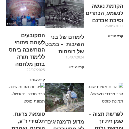
הקדמת נעשה
לנשמע, הכתרים
וסיבת אבדנם
26/01/2022
המקובעים
לימודם של בני
קרא עוד »
לעומת פתוחי
השיבות – במבט
המחשבה ביחס
של רוממות
ללימוד תורה
15/07/2024
בזמן מלחמה
קרא עוד »
22/07/2025
קרא עוד »
לפרשת תצוה –
טומאת צרעת,
שמן זית זך
תלמידי ר”ע,
מדוע ה”מנהיגים”
ופרשת גלנט
קורונה, ואהבת
לא מתעוררים,