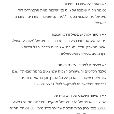
מאמר על גיוס בני ישיבות
מאמר מקיף וממצה על גיוס בני ישיבות מאת הרבמרדכי דוד
נויגרשל ניתן למצוא בספרו “למה הם שונים – החרדים והחברה
בישראל”
הספר גלות ישמעאל ודרכי תגובה
ניתן להשיג את ספרו של הרב מרדכי דוד נויגרשל “גלות ישמעאל,
שרשי המאבק ודרכי תגובה” – גילויים מדברי חז”ל ורבותינו
הקדמונים בסוגיות האקטואליות
שיעורים לצפיה שאינם באתר
מלבד הסרטים והשיעורים לצפיה שנמצאים בחנות שבאתר ישנם
עוד מאות שיעורי וידאו הן על כל התנ”ך והן בנושאים שונים.
לפרטים ולרכישה נא להתקשר לטל. 02-5816573
השיעור השבועי של הרב נויגרשל
השיעור השבועי של הרב נויגרשל מתקיים מידי יום חמישי בשעה
22:00 בבני ברק בבית הכנסת שלייכר ברח’ מימון 30 מאחרי הת”ת