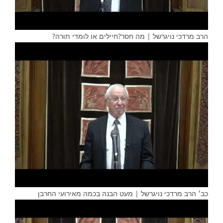
הרב מרדכי נויגרשל | מה חסר?חיילים או לומדי תורה?
כב׳ הרב מרדכי נויגרשל | מעט הבנה בכמה מאירועי החרבן