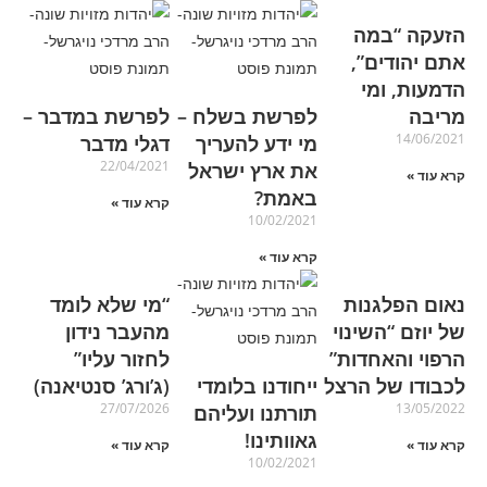
הזעקה “במה
אתם יהודים”,
הדמעות, ומי
מריבה
לפרשת בשלח –
לפרשת במדבר –
14/06/2021
מי ידע להעריך
דגלי מדבר
22/04/2021
את ארץ ישראל
קרא עוד »
באמת?
קרא עוד »
10/02/2021
קרא עוד »
נאום הפלגנות
“מי שלא לומד
של יוזם “השינוי
מהעבר נידון
הרפוי והאחדות”
לחזור עליו”
לכבודו של הרצל
ייחודנו בלומדי
(ג’ורג’ סנטיאנה)
27/07/2026
13/05/2022
תורתנו ועליהם
גאוותינו!
קרא עוד »
קרא עוד »
10/02/2021