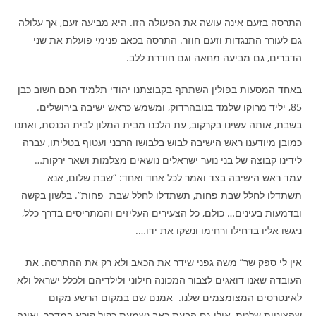
התרסה בזעם אינה עושה את הפעולה הזו. היא מביעה זעם, אך עלולה
גם לעורר התנגדות וזעם חוזר. התרסה בכאב פנימי פועלת את שני
הדברים, גם מביעה מחאה וגם חודרת ללב.
באחד המסעות בפולין השתתף בקבוצתנו יהודי תלמיד חכם חשוב כבן
85, יליד מרוקו שלמד בנובהרדוק, ומשמש כראש ישיבה בירושלים.
בשבת, אותה עשינו בקרקוב, עת הלכנו מבית המלון לבית הכנסת, ואתנו
כמובן מיודענו ראש הישיבה לבוש בלבושו הרבני ועטוף בטליתו, עברה
לידינו קבוצה של בני נוער ישראלים נושאים מצלמות ושאר ירקות…
עמד ראש הישיבה בצד ואמר לכל אחד ואחד: “שבת שלום, אנא
תשתדלו לחלל שבת פחות, תשתדלו לחלל שבת פחות”. בלשון בקשה
ובדמעות בעינים… כולם, כל הצעירים העליזים והמתריסים בדרך כלל,
ניגשו אליו בדחילו ורחימו ונשקו את ידו….
אין לי ספק שר” משה גפני שידר את הכאב ולא רק את ההתרסה. את
העובדה שאנו דואגים לצבור המכונה חילוני ולילדיהם ולכלל ישראל ולא
לאינטרסים המצומצמים שלנו. אמנם שם במקום הרשע מקום
שהציניות שלטת, אולי גם הבעת כאב נשמעת כקול קורא במדבר, ואינה