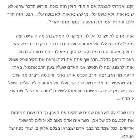
זקנו. אמרתי לעצמי: אם היהודי הזקן הזה בוכה, פירוש הדבר שהוא לא
שונא אותי ולא כועס עלי, מי ששונא אותי לא בוכה עלי… הבכי הזה חדר
ללבו והחדיר עמו את הזעקה: “במה אתה יהודי”.
אותו אדם לא ישן כל הלילה, הציקה לו המחשבה: מה הישיש רוצה
ממני? למחרת עלה על אוטובוס ועשה דרכו לבני ברק תוך כדי שהוא
מחליף אוטובוסים כמתבקש. לבסוף הגיע לדירה הצנועה שברחוב
ראב”ד ודפק בדלת. הרב שך פתח את דלתו וראה את הקיבוצניק ושאל
אותו לרצונו. ענה לו האיש: אני האדם שעליו צעק הרב אתמול. באתי
לדעת מה הרב רצה. הרב הכניס אותו, ואיני יודע מה דיברו. מה שאני
יודע שהאיש ירד מביתו של הרב שך, ועלה על אוטובוס לירושלים, ושאל
היכן יש כאן ישיבה, ומישהו כיוון אותו לישיבת “תורה ואמונה”, שם אני
לימדתי…
כמו שרבי עקיבא ראה שֶמַּים שוחקים את האבן, כך הדמעות ממיסות
את הלב, גם לב של אבן. כשרואים אדם כאוב לא יכולים להישאר
אדישים. ככל שמדובר בבני אדם שנבראו בצלם אלוקים, יצירי כפיו של
הבורא.