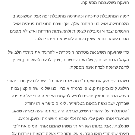
הזעקה כשלעצמה מספיקה.
זעקה המתקבלת כתוכחה וכהתרסה מתקבלת יפה אצל המשוכנעים
מלכתחילה, אצל בני המחנה שלך, אך יוצרת התנגדות פנימית אצל
האנשים שבחוץ ומובילה לצעקות ולהאשמות הדדיות ואיש לא מפנים
מסר כלשהו ובודאי שאין בכוחה להניע את מיתרי הלב.
כדי שהזעקה תשיג את מטרתה העיקרית – להרעיד את מיתרי הלב של
הקהל הרחב שבחוץ, של העם שבשדות, צריך לדעת לזעוק נכון, וצריך
לדעת שזעקה לבדה אינה מספקת.
כשהרב שך זעק את זעקתו “במה אתם יהודים”. ישב לו בעין חרוד יהודי
חילוני, קיבוצניק ותיק, ציוני ברמ”ח איבריו, בנו של מי שהיה קצין גבוה
בצבא הבריטי ונחלץ חושים לסייע להקמת הצבא היהודי של המדינה
שבדרך, ישב וצפה בנאום בטלוויזיה. לימים סיפר אותו יהודי:
“הסתכלתי על היהודי הישיש, שנראה היה באותה שעה כאריה שואג.
ושמעתי אותו צועק עלי, מפנה אלי אצבע מאשימה וצועק, וכמעט
שנעלבתי. אבל באותו רגע ראיתי משהו שהמם אותי והמיס את ליבי:
ראיתי שהיהודי הזקן בוכה. צועק, ותוך כדי צעקה דמעותיו יורדות על