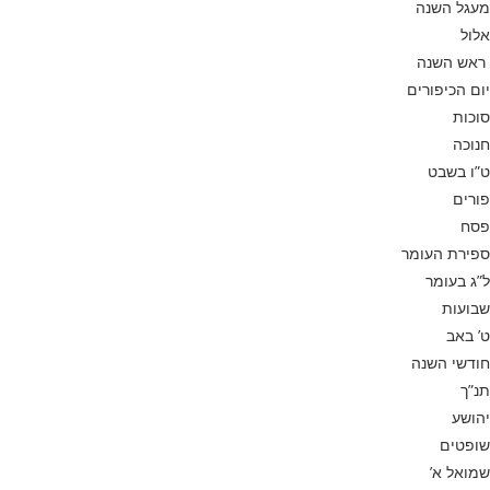
מעגל השנה
אלול
ראש השנה
יום הכיפורים
סוכות
חנוכה
ט”ו בשבט
פורים
פסח
ספירת העומר
ל”ג בעומר
שבועות
ט’ באב
חודשי השנה
תנ”ך
יהושע
שופטים
שמואל א’