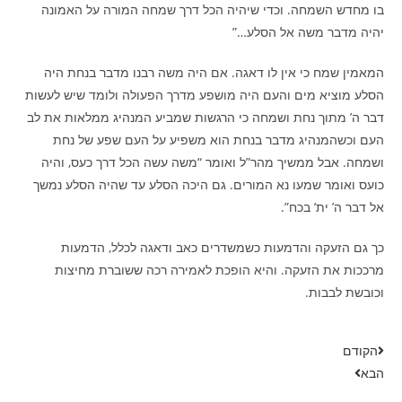
בו מחדש השמחה. וכדי שיהיה הכל דרך שמחה המורה על האמונה
יהיה מדבר משה אל הסלע…”
המאמין שמח כי אין לו דאגה. אם היה משה רבנו מדבר בנחת היה
הסלע מוציא מים והעם היה מושפע מדרך הפעולה ולומד שיש לעשות
דבר ה’ מתוך נחת ושמחה כי הרגשות שמביע המנהיג ממלאות את לב
העם וכשהמנהיג מדבר בנחת הוא משפיע על העם שפע של נחת
ושמחה. אבל ממשיך מהר”ל ואומר “משה עשה הכל דרך כעס, והיה
כועס ואומר שמעו נא המורים. גם היכה הסלע עד שהיה הסלע נמשך
אל דבר ה’ ית’ בכח”.
כך גם הזעקה והדמעות כשמשדרים כאב ודאגה לכלל, הדמעות
מרככות את הזעקה. והיא הופכת לאמירה רכה ששוברת מחיצות
וכובשת לבבות.
הקודם
הבא