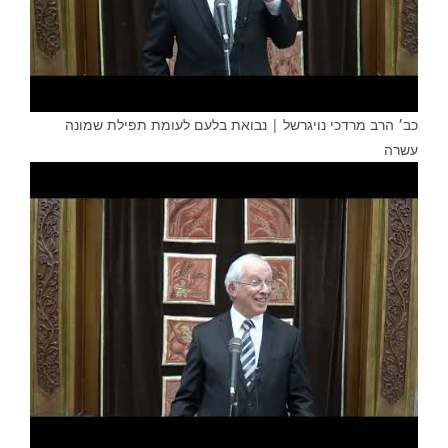
כב׳ הרב מרדכי נויגרשל | נבואת בלעם לעומת תפילת שמונה
עשרה