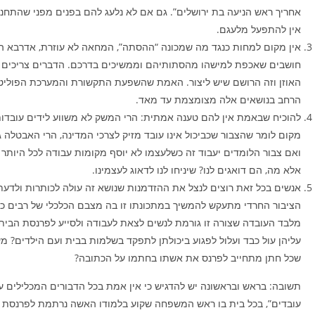
אחריך ראש הניעה בת ירושלים”. גם אם לא נלעג להם בפנים מפני שהתחנכנ
אין להתפעל מלעגם.
אין מקום למחות כנגד מה שמכונה “ההסתה”, המחאה לא עוזרת, אדרבא 
חושבים שאכפת למישהו מהסתותיהם וממשיכים בדרכם. הדברים צריכים ל
האוזן וזה הרושם שיש ליצור. האמת שהשפעת התקשורת והמערכת הפוליטי
הרחב בנושאים אלה מצומצמת עד מאד.
להוכיח שבאמת אין להם טענה אמתית: הרי המשק לא משווע לידים עובדות
מקום לומר שהצבור שכביכול אינו עובד מזיק לצרכי המדינה, הרי האבטלה ג
ואם צבור הלומדים יעבוד זה כשלעצמו לא יוסף מקומות עבודה לכל היותר 
אלא מה, הם דואגים לנו? שיניחו לנו לדאוג לעצמינו.
אנשים בכל זאת רוצים לנצל את ההזדמנות שנושא זה עולה לכותרות ולדעת
הציבור החרדי מתעקש להמשיך במתכונתו זו בה מצבם הכלכלי של רבים כ
מלבד העובדה שצורה זו גורמת לנשים לצאת לעבודה ולסייע לפרנסת הבי
עליהן עול כבד ועלול לפגוע ביכולתן לתפקד בשלמות בבית ועם הילדים? 
שכל חתן מתחייב לפרנס את אשתו בחתמו על הכתובה?
תשובה: בראש ובראשונה יש להדגיש כי אין אמת בכל הדבורים המכלילים ע
עובדים”, בכל בית בו ראש המשפחה שקוע בלמודו האשה נרתמת לפרנסת ה