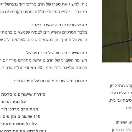
ניתן להשיג את ספרו של הרב מרדכי דוד נויגרשל “
תגובה” – גילויים מדברי חז”ל ורבותינו הקדמונים ב
שיעורים לצפיה שאינם באתר
מלבד הסרטים והשיעורים לצפיה שנמצאים בחנות שב
הן על כל התנ”ך והן בנושאים שונים. לפרטים ולרכישה נא ל
השיעור השבועי של הרב נויגרשל
הכנסת שלייכר ברח’ מימון 30 מאחרי הת”ת ערבית בשעה 21:45
סדרת שיעורים מוסרטת על ספר הכוזרי
קבע מתי לדון
ב עליו כעת.
סידרת שיעורים מוסרטת מ
בה עניינית,
על ספר הכוזרי!
תאם
מאת הרב מרדכי דוד נ
110 שיעורים מקיפים ומפורטים
א ישעיהו
על כל חמשת מאמרי
לת בת ציון
ניתן לרכוש את הסידרה א