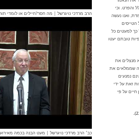
 והפרט. וכי
הרב מרדכי נויגרשל | מה חסר?חיילים או לומדי תור
ת, ואנו נעשה
 הטייסים
כך למעטים כל
יות טובתם יעטו
א מנצלים את
אלה שממלאים את
נם נמנעים
ת זאת על ידי
חיים על פי
כב׳ הרב מרדכי נויגרשל | מעט הבנה בכמה מאירועי