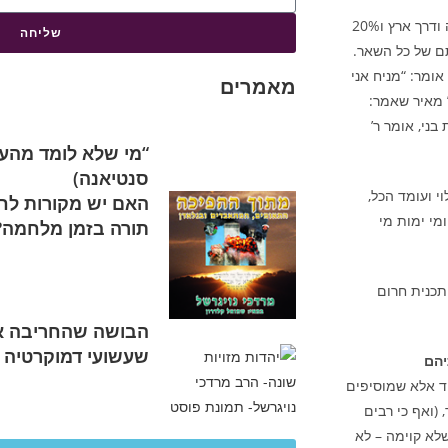
זהו המודל האידיאלי שעל פיו צריך עם ישראל להתנהל 80% משלבים תורה ודרך ארץ ו20%
שליחה
 של כל השאר.
ומר: “מניח אני
מאמרים
’ מאיר שאמר:
בני, אומר ר’
“מי שלא לומד מהעבר 
סנטיאנה)
 ועומד הכל,
האם יש מקורות לחי
מי ימות מי
תורה בזמן מלחמה?
תכנית חרום
הבושה שהחריבה א
שעשועי דמוקרטיה
הם
וד אלא שמוסיפים
 (ואף כי רבים
לא קוימה – לא