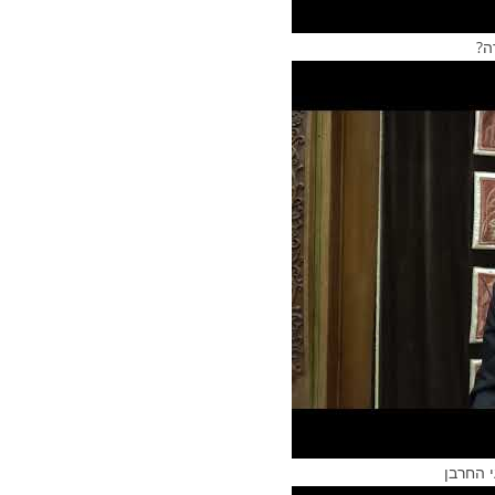
ה?
 החרבן