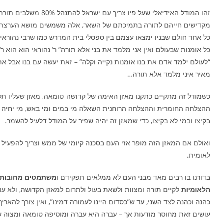
מקדישים חייהם לתורה בתמיכתם של השאר, אלה משמשים מושא הערצתם
כל אחד חולם שבניו ימצאו עצמם בין ספסלי בית המדרש כמו שרבי נהוראי א
כל אומנות שבעולם ואין אני מלמד את בני אלא תורה” ר’ נהוראי הוא הוא ר
“לעולם ילמד אדם את בנו אומנות נקייה וקלה” – זאת יעשה עם בנו אבל את 
מאיר איני מלמד אלא תורה…
כשמודל זה מתקיים כתקנו מאזן האימה של קדושה-טומאה, מאזן שעליו תלוי
ההצלחה החומרית וההצלחה הרוחנית השאלה מי במים ומי באש, מי יחיה ו
בקיצו ובמי לא בקיצו, כדי שמאזן זה יהיה שפיר על המודל דלעיל להשמר.
ואולם אם המאזן הזה מופר אזי העם בסכנה קיומי של ממש וצריך להפעיל 
לאומית.
בדורנו בו רבים מאד מבני העם לא ממלאים תפקידם ו
משתמטים מחובותי
הלאומיות
לקיים תורה ומצוות ולשאת בעול ולתרום למאזן הקדושה, ולא ע
כהנה וכהנה לצד השני, עד ש”כסדום היינו לעמורה דמינו”, ואין צורך להאריך,
עושים זאת מחוסר מודעות אך – עברה היא עברה ומוסיפה טומאה ומצוה ש