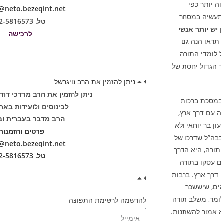
ה יותר כפי
neto.bezeqint.net
בתעשיה במסחר
טל. 02-5816573
ן יש יותר אנשי
לרכישה
 תראו הנה גם
 לומדי התורה
 הגדול יחסת של
ניתן להזמין את הרב נויגרשל
ניתן להזמין את הרב מרדכי דוד
במסכת ברכות
לכינוסים ולועידות באר
ה עם דרך ארץ,
הרב מדבר בעברית וב
ן בר יוחאי ולא
פרטים והזמנות
בבה”ל שדרכו של
neto.bezeqint.net
 תורה, היא הדרך
טל. 02-5816573
ם עסקו בתורה
 דרך ארץ. ברבות
ים, שיששכר
לומר, משלב תורה
להרשמה לרשימת התפוצה
 אמור להשתנות.