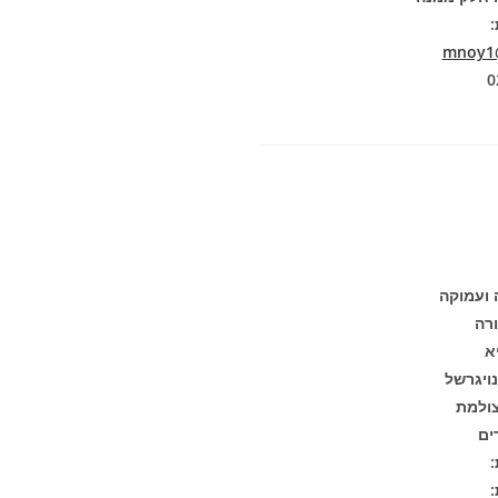
:
mnoy1@
 ועמוקה
רה
א
ויגרשל
ולמת
:
: