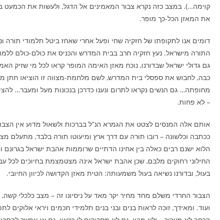
קוימה…). במצב כזה נקרא צבור המאמינים אל הדגל, ולעשות את הכמעט בל
את המאזן הכל-כך מופר.
דומים אנו לתקופתו של חזקיה שחי ופעל אחרי שאחז ביטל תלמודי תורה ונ
התורה מישראל. נעץ חזקיה חרב בבית המדרש והכניס את כולם-כולם ללמוד 
גם גדולי ישראל שבדורנו, נוכח מאזן האימה המופר קראו לכל מי שזיק האמ
כבה, לחבוש את ספסלי בית המדרש, לשם מלחמת-מצווה זו הוציאו חתן מח
מחופתה… גם הנשים נקראו לתרום ונענו כדרכן בנכונות מעל ומעבר… להצי
– לא פחות.
אותם אלה המנסים לצטט את הגמרא הנ”ל בברכות ולשאול מדוע אין הצבו
ככתבה וכלשונה – רובו תורה עם דרך ארץ ומיעוטו תורה בלבד, מתעלם מצר
הלוא ישנם רבים כאלה בין אחינו הדתיים שרוממות אהבת ישראל בגרונם וצ
החילוני רחוקים מלבם, שכן אהבת ישראל אינה מצטמצמת בחיוכים לכל עב
בעול, ובדורנו נשיאה בעול משמעותה: הטית מאזן הקדושה לכיוון החיובי.
הצבור החרדי משלם מחד מחיר יקר מאד על ניסיונו זה – מצב כלכלי קשה,
ועוד. ומאידך, זוכה לראות בנים ובני בנים תלמידי חכמים ויראי אלוקים לת
הרחב לא מעריך… ולא מבין, גם לא מסבירים לו כראוי, גם אי אפשר להסבי