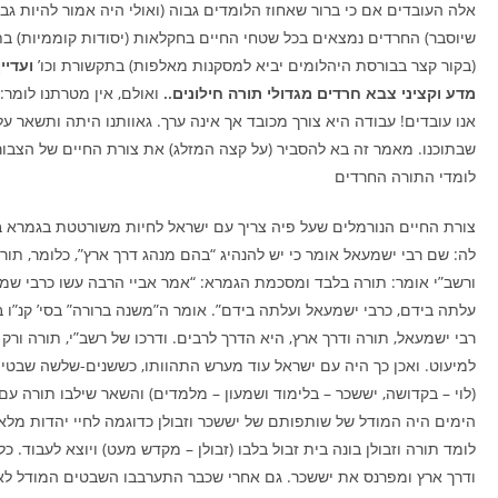
אלה העובדים אם כי ברור שאחוז הלומדים גבוה (ואולי היה אמור להיות גבו
שיוסבר) החרדים נמצאים בכל שטחי החיים בחקלאות (יסודות קוממיות) 
(בקור קצר בבורסת היהלומים יביא למסקנות מאלפות) בתקשורת וכו’
ועדיי
מדע וקציני צבא חרדים מגדולי תורה חילונים..
ואולם, אין מטרתנו לומר:
אנו עובדים! עבודה היא צורך מכובד אך אינה ערך. גאוותנו היתה ותשאר על
שבתוכנו. מאמר זה בא להסביר (על קצה המזלג) את צורת החיים של הצבור
לומדי התורה החרדים
צורת החיים הנורמלים שעל פיה צריך עם ישראל לחיות משורטטת בגמרא 
לה: שם רבי ישמעאל אומר כי יש להנהיג “בהם מנהג דרך ארץ”, כלומר, תור
ורשב”י אומר: תורה בלבד ומסכמת הגמרא: “אמר אביי הרבה עשו כרבי שמעו
עלתה בידם, כרבי ישמעאל ועלתה בידם”. אומר ה”משנה ברורה” בסי’ קנ”ו 
רבי ישמעאל, תורה ודרך ארץ, היא הדרך לרבים. ודרכו של רשב”י, תורה ורק
למיעוט. ואכן כך היה עם ישראל עוד מערש התהוותו, כששנים-שלשה שבטי
(לוי – בקדושה, יששכר – בלימוד ושמעון – מלמדים) והשאר שילבו תורה עם
הימים היה המודל של שותפותם של יששכר וזבולן כדוגמה לחיי יהדות מלא
לומד תורה וזבולן בונה בית זבול בלבו (זבולן – מקדש מעט) ויוצא לעבוד. כ
ודרך ארץ ומפרנס את יששכר. גם אחרי שכבר התערבבו השבטים המודל לא