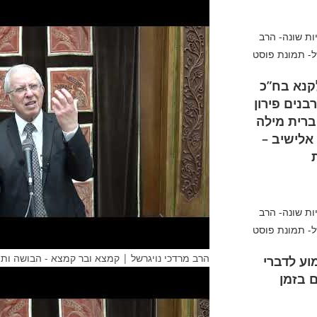
קנא בח”כ
בנים פירון
 ברית מילה
 אלישיב –
הרב מרדכי נויגרשל | קמצא ובר קמצא - הבושה ותו
וע לדברי
 בזמן