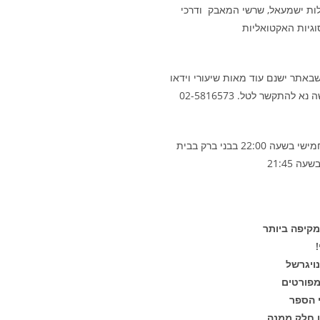
גלות ישמעאל, שרשי המאבק ודרכי
סוגיות האקטואליות
אתר ישנם עוד מאות שיעורי וידאו
התקשר לטל. 02-5816573
השיעור השבועי של הרב נויגרשל מתקיים מידי יום חמישי בשעה 22:00 בבני ברק בבית
קיפה ביותר
ויגרשל
 הספר
ו חלק ממנה