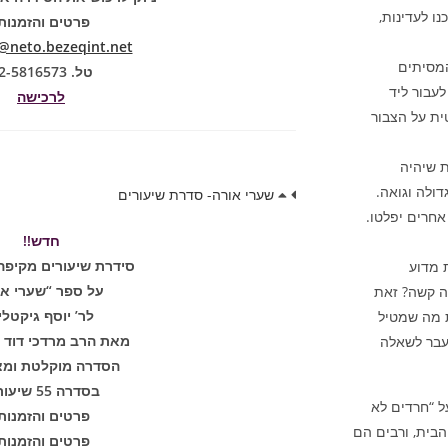
ו לעדינות,
פרטים והזמנות
neto.bezeqint.net
המסיתים
טל. 02-5816573
עבור ליד
לרכישה
ת על הצבור
 שיהיה
דולה וגואה.
שערי אורה- סדרת שיעורים
אחרים יפלטו.
חדש!!
סידרת שיעורים מקיפה
 מדוע
על ספר “שערי או
ה קשה? זאת
לר’ יוסף גיקטלי
ת מה שמטיל
מאת הרב מרדכי דוד נ
מעבר לשאלה
הסדרה מוקלטת ומצ
בסדרה 55 שיעורים
ל “חרדים לא
פרטים והזמנות
בית, ורבים הם
פרטים והזמנות