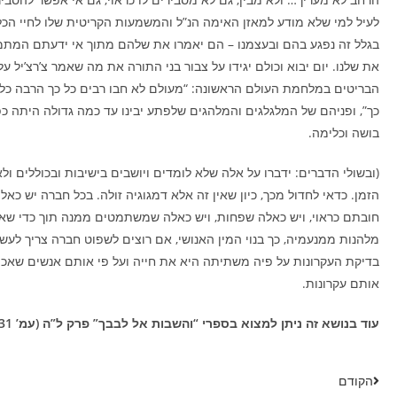
לעיל למי שלא מודע למאזן האימה הנ”ל והמשמעות הקריטית שלו לחיי הכלל
בגלל זה נפגע בהם ובעצמנו – הם יאמרו את שלהם מתוך אי ידעתם המתמד
את שלנו. יום יבוא וכולם יגידו על צבור בני התורה את מה שאמר צ’רצ’יל על
הבריטים במלחמת העולם הראשונה: “מעולם לא חבו רבים כל כך הרבה כל 
כך”, ופניהם של המלגלגים והמלהגים שלפתע יבינו עד כמה גדולה היתה כפ
בושה וכלימה.
(ובשולי הדברים: ידברו על אלה שלא לומדים ויושבים בישיבות ובכוללים ול
הזמן. כדאי לחדול מכך, כיון שאין זה אלא דמגוגיה זולה. בכל חברה יש כ
חובתם כראוי, ויש כאלה שפחות, ויש כאלה שמשתמטים ממנה תוך כדי שאי
מלהנות ממנעמיה, כך בנוי המין האנושי, אם רוצים לשפוט חברה צריך לעשו
בדיקת העקרונות על פיה משתיתה היא את חייה ועל פי אותם אנשים שאכן 
אותם עקרונות.
עוד בנושא זה ניתן למצוא בספרי “והשבות אל לבבך” פרק ל”ה (עמ’ 231).
הקודם