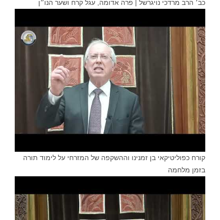
כב׳ הרב מרדכי נויגרשל | פרה אדומה, עגל קרח ושער הנו״ן
קורח כפוליטיקאי בן זמנינו וההשקפה של המזרחי על לימוד תורה
בזמן מלחמה