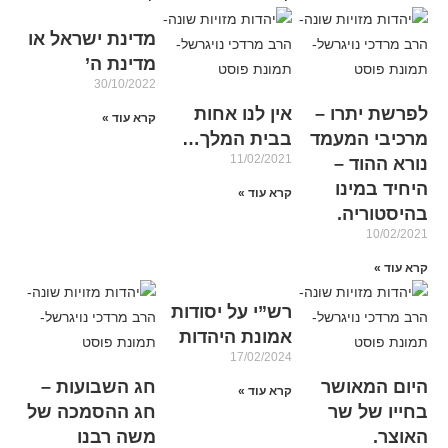
מדינת ישראל או
מדינת ה’
30/10/2022
לפרשת יתרו –
אין לנו אחות
קרא עוד »
מרכיבי המעמד
בבית המלך…
11/02/2021
נורא ההוד –
היחיד במינו
קרא עוד »
בהיסטוריה.
10/02/2021
קרא עוד »
רש”י על יסודות
אמונת היהדות
17/02/2024
היום המאושר
חג השבועות –
קרא עוד »
בחייו של שר
חג ההסמכה של
האוצר.
משה רבנו