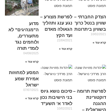
הצדק החברתי –
לפרשת מצורע –
שוויון בנטל כרוך
נגע ענג ותהליך
מדוע
בשוויון ביתרונות
הגאולה מאדם
ה”מנהיגים” לא
10/02/2021
ועד הקץ
מתעוררים,
22/04/2021
ולוחמים נגד
קרא עוד »
לומדי תורה
קרא עוד »
04/08/2025
קרא עוד »
המסע למחוזות
אמירת שמע
ישראל
07/07/2021
לפרשת תרומה –
סיכום נושא גיוס
דוקטורינת
בני הישיבות נכון
קרא עוד »
ההגנה
לאדר א’ תשע”ד
10/02/2021
הישראלית –