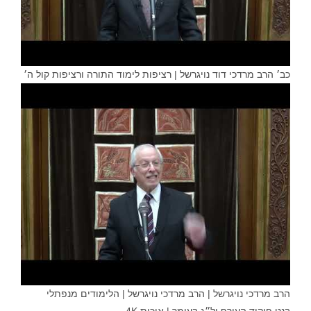
כב׳ הרב מרדכי דוד נויגרשל | רציפות לימוד התורה ורציפות קול ה׳
הרב מרדכי נויגרשל | הרב מרדכי נויגרשל | הלימודים מנפתלי
בנט,פיקוד העורף ול״ג בעומר | איכות 4K