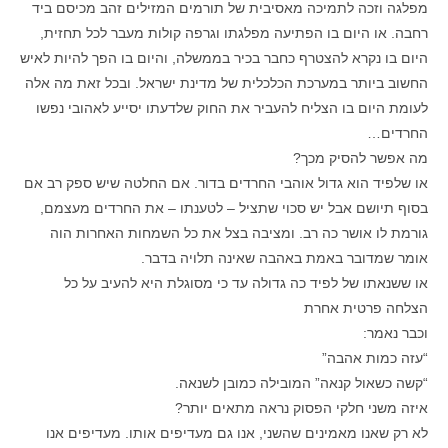
מפלגה וזכה לתמיכה מאסיבית של תורמים המזילים זהב מכיסם ביד
רחבה. או היום בו הפתיעה מפלגתו וגרפה קולות מעבר לכל תחזית,
היום בו נקרא להצטרף כחבר בכיר בממשלה, והיום בו הפך להיות לאיש
החשוב ביותר במערכת הכלכלית של מדינת ישראל. ובכל זאת מה אלה
לעומת היום בו הצליח להעביר את החוק שלדעתו יסייע לאהובי נפשו
החרדים…
מה אפשר להסיק מכך?
או שלפיד הוא גדול אוהבי החרדים בדור. אם החלטה שיש ספק רב אם
בסוף תיושם אבל יש סכוי שתציל – לטענתו – את החרדים מעצמם,
גורמת לו אושר כה רב. ומציבה בצל את כל השמחות האחרות הוה
אומר שמדובר באמת באהבה שאינה תלויה בדבר.
או ששנאתו של לפיד כה גדולה עד כי מסוגלת היא להעיב על כל
הצלחה פרטית אחרת
וכבר נאמר:
“עזה כמות אהבה”
“קשה כשאול קנאה” המובילה כמובן לשנאה.
איזה משני חלקי הפסוק נראה מתאים יותר?
לא רק שאנו מאמינים שהשני, אנו גם מעדיפים אותו. מעדיפים אנו