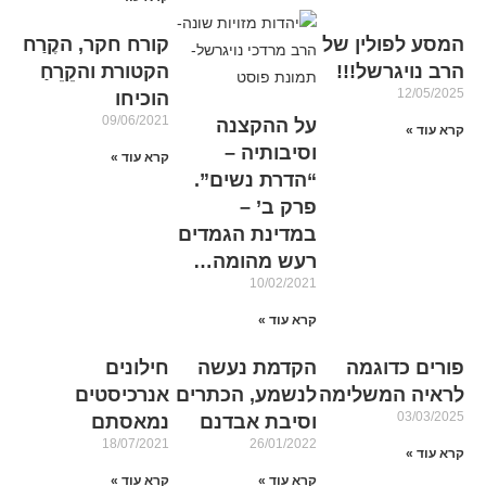
המסע לפולין של
קורח חקר, הקֶרַח
הרב נויגרשל!!!
הקטורת והקֵרֵחַ
12/05/2025
הוכיחו
09/06/2021
על ההקצנה
קרא עוד »
וסיבותיה –
קרא עוד »
“הדרת נשים”.
פרק ב’ –
במדינת הגמדים
רעש מהומה…
10/02/2021
קרא עוד »
פורים כדוגמה
הקדמת נעשה
חילונים
לראיה המשלימה
לנשמע, הכתרים
אנרכיסטים
03/03/2025
וסיבת אבדנם
נמאסתם
18/07/2021
26/01/2022
קרא עוד »
קרא עוד »
קרא עוד »