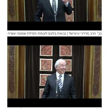
כב׳ הרב מרדכי נויגרשל | נבואת בלעם לעומת תפילת שמונה עשרה