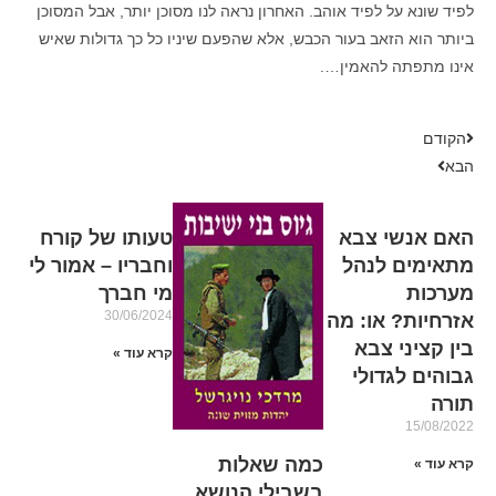
לפיד שונא על לפיד אוהב. האחרון נראה לנו מסוכן יותר, אבל המסוכן
ביותר הוא הזאב בעור הכבש, אלא שהפעם שיניו כל כך גדולות שאיש
אינו מתפתה להאמין….
הקודם
הבא
האם אנשי צבא
טעותו של קורח
מתאימים לנהל
וחבריו – אמור לי
מערכות
מי חברך
30/06/2024
אזרחיות? או: מה
בין קציני צבא
קרא עוד »
גבוהים לגדולי
תורה
15/08/2022
כמה שאלות
קרא עוד »
בשבילי הנושא