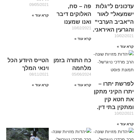
09/05/2021
עדכונים ל”גלות
פה – סח,
ישמעאל” לאור
האלוקים דיבר
קרא עוד »
ה”אביב הערבי”
ואנו שמענו
10/02/2021
והגרעין האיראני.
10/02/2021
קרא עוד »
קרא עוד »
כח התורה בזמן
הטייס היודע הכל
מלחמה
וינאי המלך
08/11/2021
05/06/2024
לפרשת יתרו –
קרא עוד »
קרא עוד »
יתרו הקיני מתקן
את חטא קין
ומתקין בתי דין.
10/02/2021
קרא עוד »