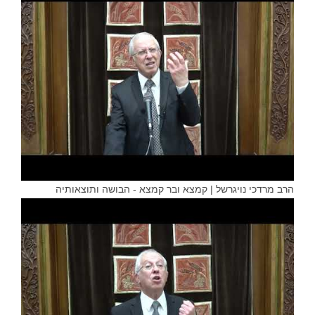
הרב מרדכי נויגרשל | קמצא ובר קמצא - הבושה ותוצאותיה