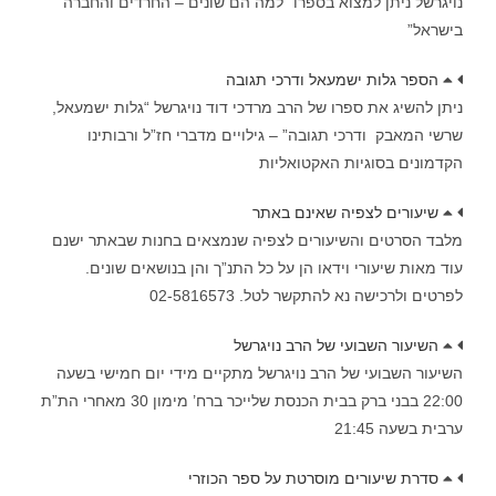
נויגרשל ניתן למצוא בספרו “למה הם שונים – החרדים והחברה
בישראל”
הספר גלות ישמעאל ודרכי תגובה
ניתן להשיג את ספרו של הרב מרדכי דוד נויגרשל “גלות ישמעאל,
שרשי המאבק ודרכי תגובה” – גילויים מדברי חז”ל ורבותינו
הקדמונים בסוגיות האקטואליות
שיעורים לצפיה שאינם באתר
מלבד הסרטים והשיעורים לצפיה שנמצאים בחנות שבאתר ישנם
עוד מאות שיעורי וידאו הן על כל התנ”ך והן בנושאים שונים.
לפרטים ולרכישה נא להתקשר לטל. 02-5816573
השיעור השבועי של הרב נויגרשל
השיעור השבועי של הרב נויגרשל מתקיים מידי יום חמישי בשעה
22:00 בבני ברק בבית הכנסת שלייכר ברח’ מימון 30 מאחרי הת”ת
ערבית בשעה 21:45
סדרת שיעורים מוסרטת על ספר הכוזרי