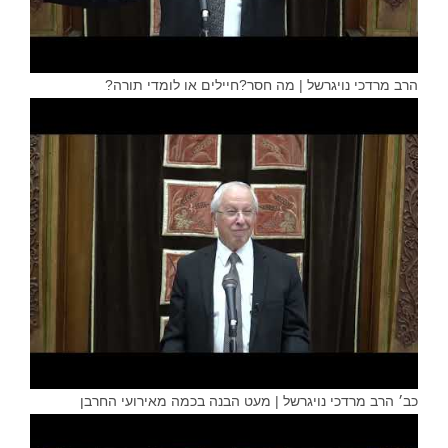
הרב מרדכי נויגרשל | מה חסר?חיילים או לומדי תורה?
כב׳ הרב מרדכי נויגרשל | מעט הבנה בכמה מאירועי החרבן