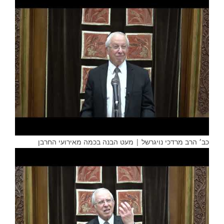
כב׳ הרב מרדכי נויגרשל | מעט הבנה בכמה מאירועי החרבן