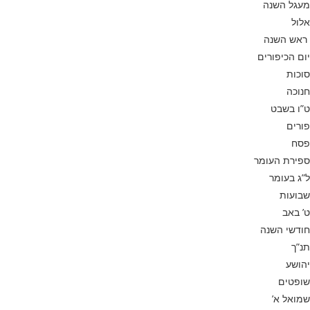
מעגל השנה
אלול
ראש השנה
יום הכיפורים
סוכות
חנוכה
ט”ו בשבט
פורים
פסח
ספירת העומר
ל”ג בעומר
שבועות
ט’ באב
חודשי השנה
תנ”ך
יהושע
שופטים
שמואל א’