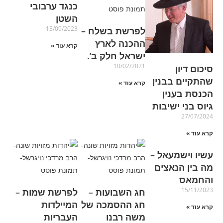
כנגד ערבובי
השטן
13/09/2023
לפרשת בשלח –
ההכנה לארץ
קרא עוד »
ישראל חלק ב’.
10/02/2021
סיכום דיון
שהתקיים בבנין
קרא עוד »
הכנסת בענין
גיוס בני ישיבות
27/07/2024
קרא עוד »
עשיו וישמעאל –
מה בין הנאצים
והחמאס
15/11/2023
חג השבועות –
לפרשת שמות –
חג ההסמכה של
המיילדות
קרא עוד »
משה רבנו
העבריות