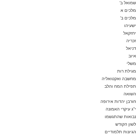
שמואל ב’
מלכים א
מלכים ב’
ישעיהו
יחזקאל
זכריה
דניאל
איוב
משלי
מגילת רות
מחשבה ואקטואליה
תפילת המח והלב
השואה
חורבן יהדות אירופה
י”ג עיקרי האמונה
נבואות שהתגשמו
לשון הקודש
הגיונות תלמודיים