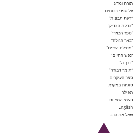
תורה ומדע
על ספרי רבותינו
“דעת תבונות”
“צדקת הצדיק”
“ספר הכוזרי”
“באר הגולה”
“מסילת ישרים”
“נפש החיים”
“דרך ה'”
“תומר דבורה”
ספר העיקרים
סוגיות במקרא
תפילה
טעמי המצוות
English
שאל את הרב