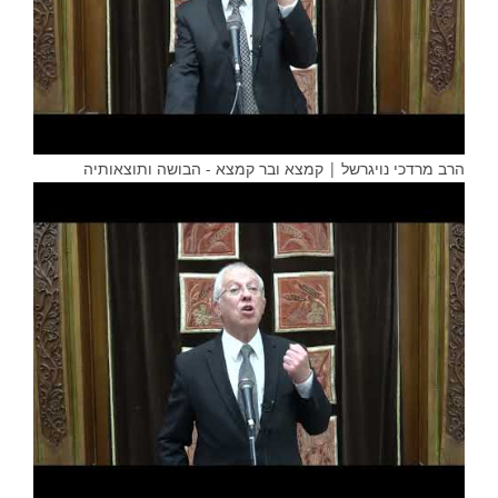
הרב מרדכי נויגרשל | קמצא ובר קמצא - הבושה ותוצאותיה