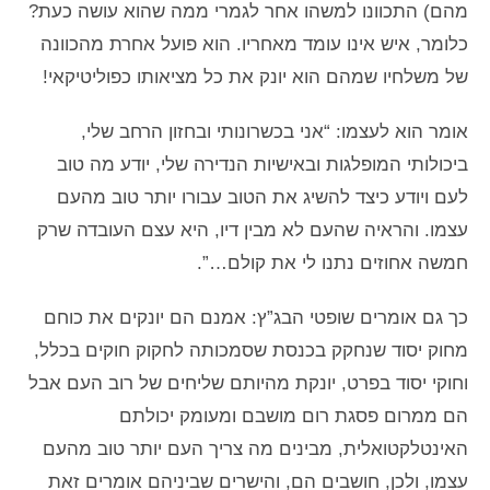
מהם) התכוונו למשהו אחר לגמרי ממה שהוא עושה כעת?
כלומר, איש אינו עומד מאחריו. הוא פועל אחרת מהכוונה
של משלחיו שמהם הוא יונק את כל מציאותו כפוליטיקאי!
אומר הוא לעצמו: “אני בכשרונותי ובחזון הרחב שלי,
ביכולותי המופלגות ובאישיות הנדירה שלי, יודע מה טוב
לעם ויודע כיצד להשיג את הטוב עבורו יותר טוב מהעם
עצמו. והראיה שהעם לא מבין דיו, היא עצם העובדה שרק
חמשה אחוזים נתנו לי את קולם…”.
כך גם אומרים שופטי הבג”ץ: אמנם הם יונקים את כוחם
מחוק יסוד שנחקק בכנסת שסמכותה לחקוק חוקים בכלל,
וחוקי יסוד בפרט, יונקת מהיותם שליחים של רוב העם אבל
הם ממרום פסגת רום מושבם ומעומק יכולתם
האינטלקטואלית, מבינים מה צריך העם יותר טוב מהעם
עצמו, ולכן, חושבים הם, והישרים שביניהם אומרים זאת