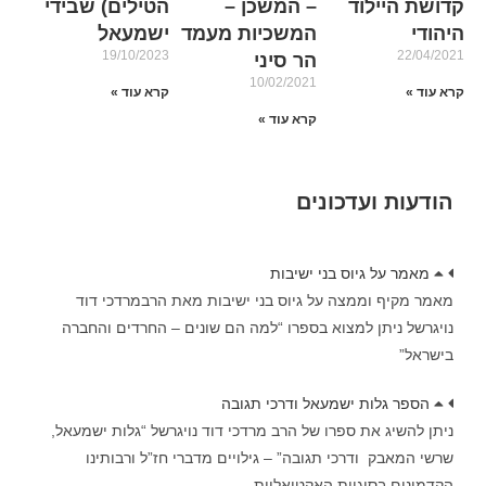
קדושת היילוד
– המשכן –
הטילים) שבידי
היהודי
המשכיות מעמד
ישמעאל
19/10/2023
22/04/2021
הר סיני
10/02/2021
קרא עוד »
קרא עוד »
קרא עוד »
הודעות ועדכונים
מאמר על גיוס בני ישיבות
מאמר מקיף וממצה על גיוס בני ישיבות מאת הרבמרדכי דוד
נויגרשל ניתן למצוא בספרו “למה הם שונים – החרדים והחברה
בישראל”
הספר גלות ישמעאל ודרכי תגובה
ניתן להשיג את ספרו של הרב מרדכי דוד נויגרשל “גלות ישמעאל,
שרשי המאבק ודרכי תגובה” – גילויים מדברי חז”ל ורבותינו
הקדמונים בסוגיות האקטואליות