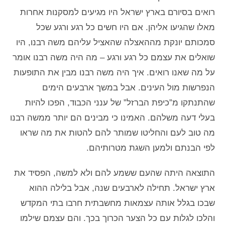
רואים בסיורם בארץ ישראל היו מגיעים למסקנות אחרות
מאלו שהגיעו אליהן. אם היו חשים כל רגע ורגע שכל
סמכותם יונקת מההאצלה שהאציל עליהם משה רבנו, היו
שואלים את עצמם כל רגע ורגע – מה היה משה רבנו אומר
על מה שאנו רואים. איך היה משה רבנו מבין את התופעות
הנפרשות מול העינים. אבל במשך ארבעים הימים
שהתנתקו מ”כיפת הברזל” של ענני הכבוד, הפכו להיות
בעלי דעה משלהם. האמינו כי מבינים הם יותר ממשה רבנו
מה טוב לעם והחליטו שמותר להם להטות את מה שראו
לפי הבנתם ולמען השגת מטרותיהם.
התוצאה היתה שהעם ששמע להם ולא למשה, הפסיד את
ארץ ישראל. תחילה לארבעים שנה, אבל בלילה ההוא
שבכו בגלל אותה עצמאות מחשבתית חרבו בתי המקדש
והלכו לגלות עם כל הצער הכרוך בכך. והם עצמם שילמו