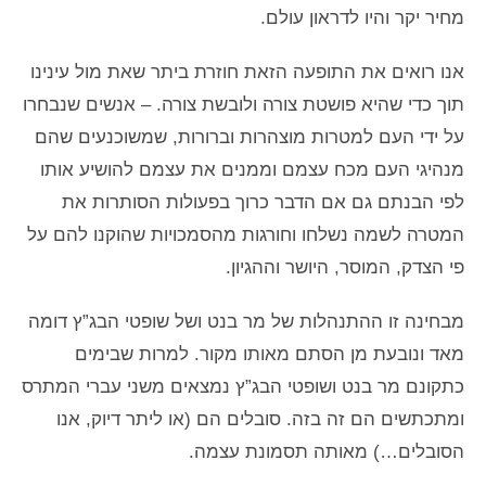
מחיר יקר והיו לדראון עולם.
אנו רואים את התופעה הזאת חוזרת ביתר שאת מול עינינו
תוך כדי שהיא פושטת צורה ולובשת צורה. – אנשים שנבחרו
על ידי העם למטרות מוצהרות וברורות, שמשוכנעים שהם
מנהיגי העם מכח עצמם וממנים את עצמם להושיע אותו
לפי הבנתם גם אם הדבר כרוך בפעולות הסותרות את
המטרה לשמה נשלחו וחורגות מהסמכויות שהוקנו להם על
פי הצדק, המוסר, היושר וההגיון.
מבחינה זו ההתנהלות של מר בנט ושל שופטי הבג”ץ דומה
מאד ונובעת מן הסתם מאותו מקור. למרות שבימים
כתקונם מר בנט ושופטי הבג”ץ נמצאים משני עברי המתרס
ומתכתשים הם זה בזה. סובלים הם (או ליתר דיוק, אנו
הסובלים…) מאותה תסמונת עצמה.