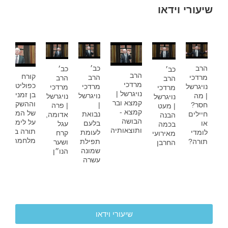
שיעורי וידאו
הרב
כב׳
כב׳
כב׳
הרב
קורח
מרדכי
הרב
הרב
הרב
מרדכי
כפוליטיקאי
נויגרשל
מרדכי
מרדכי
מרדכי
נויגרשל |
בן זמנינו
| מה
נויגרשל
נויגרשל
נויגרשל
קמצא ובר
וההשקפה
חסר?
|
| פרה
| מעט
קמצא -
של המזרחי
חיילים
נבואת
אדומה,
הבנה
הבושה
על לימוד
או
בלעם
עגל
בכמה
ותוצאותיה
תורה בזמן
לומדי
לעומת
קרח
מאירועי
מלחמה
תורה?
תפילת
ושער
החרבן
שמונה
הנו״ן
עשרה
שיעורי וידאו