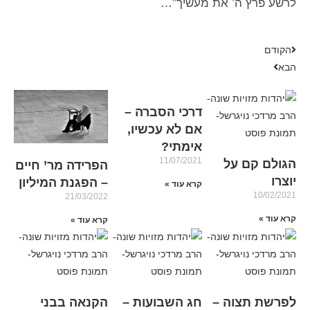
לרשע פרץ ה’ את מעשיך”…
הקודם
הבא
דרכי הסברה –
אם לא עכשיו,
אימתי?
11/07/2021
הגולם קם על
הפרידה מר’ חיים
יוצרו
– הפגנת המיליון
קרא עוד »
10/02/2021
21/03/2022
קרא עוד »
קרא עוד »
לפרשת תצוה –
חג השבועות –
הקנאה בבני