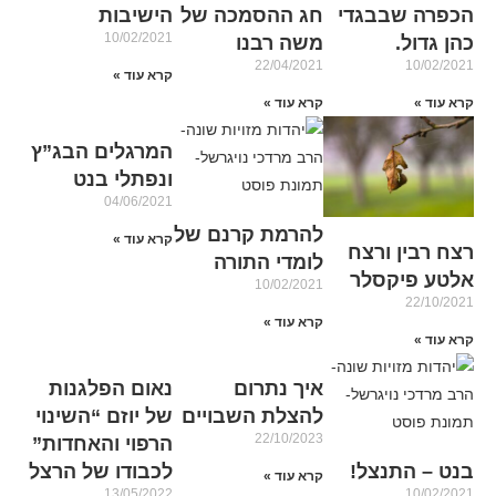
הכפרה שבבגדי
חג ההסמכה של
הישיבות
10/02/2021
כהן גדול.
משה רבנו
22/04/2021
10/02/2021
קרא עוד »
קרא עוד »
קרא עוד »
המרגלים הבג”ץ
ונפתלי בנט
04/06/2021
להרמת קרנם של
קרא עוד »
רצח רבין ורצח
לומדי התורה
אלטע פיקסלר
10/02/2021
22/10/2021
קרא עוד »
קרא עוד »
איך נתרום
נאום הפלגנות
להצלת השבויים
של יוזם “השינוי
22/10/2023
הרפוי והאחדות”
בנט – התנצל!
לכבודו של הרצל
קרא עוד »
13/05/2022
10/02/2021