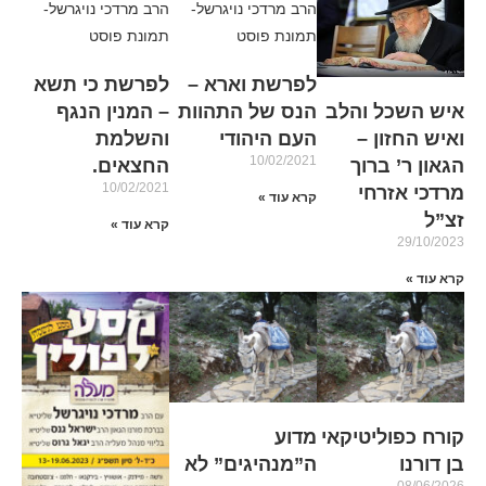
לפרשת וארא –
לפרשת כי תשא
הנס של התהוות
– המנין הנגף
איש השכל והלב
העם היהודי
והשלמת
ואיש החזון –
10/02/2021
החצאים.
הגאון ר’ ברוך
10/02/2021
מרדכי אזרחי
קרא עוד »
זצ”ל
קרא עוד »
29/10/2023
קרא עוד »
קורח כפוליטיקאי
מדוע
בן דורנו
ה”מנהיגים” לא