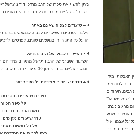
ניתן להשיג את ספרו של הרב מרדכי דוד נויגרשל “
תגובה” – גילויים מדברי חז”ל ורבותינו הקדמונים ב
שיעורים לצפיה שאינם באתר
מלבד הסרטים והשיעורים לצפיה שנמצאים בחנות שב
הן על כל התנ”ך והן בנושאים שונים. לפרטים ולרכישה נא ל
השיעור השבועי של הרב נויגרשל
הכנסת שלייכר ברח’ מימון 30 מאחרי הת”ת ערבית בשעה 21:45
ן האבלות. מידי
סדרת שיעורים מוסרטת על ספר הכוזרי
 בדחילו ורחימו
 רבים, היהודים
סידרת שיעורים מוסרטת מ
ם “שמע ישראל”
על ספר הכוזרי!
 נוהגים אנחנו
מאת הרב מרדכי דוד נ
ת אמירת “שמע
110 שיעורים מקיפים ומפורטים
 על עצמנו עול
על כל חמשת מאמרי
ות שמים במותם
ניתן לרכוש את הסידרה א