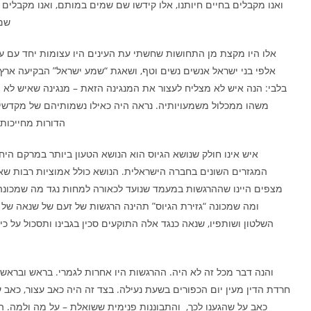
ואנו מקבלים בחיים חיותנו, אלו קידשו שם שמים במותם, ואנו מקבלים 
שם 
אלו היו מקצת מן התחושות שחשתי עת העינים היו עצומות יחד עם ע
אלפי בני ישראל אנשים נשים וטף, ושאגת “שמע ישראל” הבקיעה ארץ
בלבי: הנה איש לא מצליח לעצור את המנגינה הזאת – מנגינה שאיש לא י
משהו ממכלול משמעויותיה. נראה היה כאילו נשמותיהם של מקדש
הדורות מחייכות 
איש אינו חולק שנושא הגיוס הוא הנושא הטעון ביותר במרקם היח
המגזרים השונים בחברה הישראלית. הנושא כולל אמוציות רבות שאי
מצפים היינו שההרגשות במעמד שנועד לכאורה למחות נגד מה שמכונה
ומה שמכונה “גזירת הגיוס” תהינה הרגשות של זעם של שנאה של ת
השלטון ושותפיו, שנאה כנגד אלה התוקעים סכין בגבינו ותסכול על כי ק
והנה דבר מכל זה לא היה. ההרגשות היו אחרות לגמרי. בראש ובראשו
חרדת הדין מעין יום הכפורים בשעת נעילה. בצד זה היה כאב עצור, כאב 
כאב על שהגענו לכך, והתבוננות פנימית ששואלת – על מה ולמה. ה