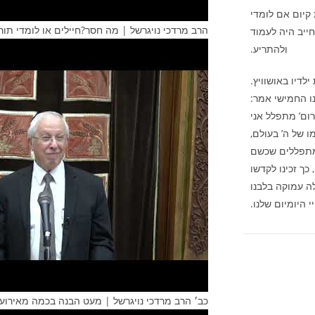
 קיום אם לומדי
הרב מרדכי נויגרשל | מה חסר?חיילים או לומדי תור
ייב היה לעמוד
ולהתריע.
לדיו באושוויץ.
ו החמישי אמר:
ום’ מתפלל אני
 של ה’ בעולם,
 מתפללים שכשם
ך זכינו לקדשו
ה עמוקה בלבנו
 היומיום שלנו.
כב׳ הרב מרדכי נויגרשל | מעט הבנה בכמה מאירועי