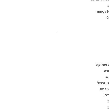
:
mnoy1@
 ועמוקה
רה
א
ויגרשל
ולמת
:
: