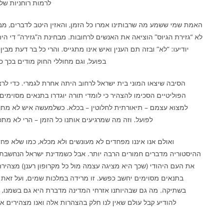
לרמות רוחניות ש
האמת שמי ששמע מה שרבותינו אמרו כל הזמן, והאזין היטב לדברים, מב
לא “גזירת הגיוס” הוציאה את האנשים לרחובות. מבחינת ה”גזירה” די הי
יודיעו: “לא” ובזה תם הענין ואיש אינו מתגייס. והרי כל בר דעת מבי
בפועל, וגם מחוללי החוק מודים בכך 
הסיבה שיצאו המוני בית ישראל לרחוב היתה אחרת לגמרי. כדי לרצ
הפוליטיים הסכימו להצהיר כי לומדי תורה יוגדרו בתנאים מסוימים כ
למצוא עצמם – תיאורתית לחלוטין – בכלא. כשלמעשה איש לא מתכו
לפועל. וזה מה שמרגיעים אותנו כל הזמן – הרי לא מתכ
ואולם אנו איננו מפחדים לא מעונשים ולא מכלא, כמו שלא פחד
ההיסטוריה מדברים חמורים הרבה יותר. אבל כשמדינת ישראל הנחשבת
את העם היהודי (שכך היא מציגה עצמה מול כל מקרופון רענן) מצהירה
בתנאים מסוימים יחשב כפשע. זו מרידה במלכות שמים, ועל זאת 
בשתיקה. מה גם שבהיותנו אזרחי המדינה מדברת היא גם בשמנו, ו
להודיע קבל עולם שאין לנו חלק בהצהרות אלה ואנו מצהירים א