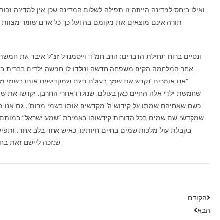
ואילו ביחס למדינה הייתה זו תפילה לשלום המדינה שכן אין למדינה זכות
תורה אינם מוצאים את מקומם בה ועל כך כל אדם שומר מצוות ח
ונסיים ברוח תחילת הדברים: הרב חמ”ד וייסמנדל זצ”ל איבד את חמשת י
אחר המלחמה הקים משפחה חדשה ונולדו לו חמשה ילדים בברית בנ
“אנו אומרים ‘נקדש את שמך בעולם כשם שמקדישים אותו בשמי מר
שחמשת ילדי אלה החיים כאן בעולם, שנולדו אחרי החרבן, יקדשו את שמו
כשם שאחיהם שמתו על קידוש ה’ מקדשים אותו בשמי מרום”. גם אנו
שמקדשי שם שמים בכל הדורות קידשוהו באמירת “שמע ישראל” במותם, כ
בקבלת עול מלכות שמים בחיים חיותינו, כאיש אחד בלב אחד. ותפיל
שנזכה ליישם זאת בחיי
הקודם
הבא