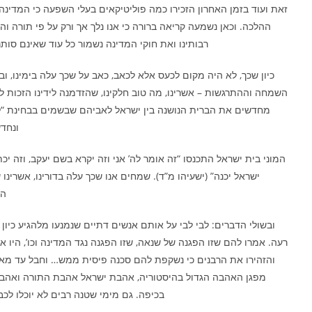
זאת ועוד בזמן האחרון הזכירו כמה פוליטיקאים בעלי השפעה כי המדינה 
ההלכה. וכאן נשמעה קריאה ברורה כי אנו נלך אך ורק על פי תורה וה
רבותינו ואת חוקי המדינה נשמור כל עוד שאינם סות
כיון שכך, לא היה מקום לכעס אלא לכאב, כאב על שכך עלה בימינו, 
השמחה וההתרגשות – אשרינו, מה טוב חלקינו, שהזדמנה לידינו הזכות ל
מחדשים את הברית הנושנה בין ישראל לאביהם שבשמים בבחינת “לכ
ונחד
המוני בית ישראל התכנסו “זה אומר לה’ אני וזה יקרא בשם יעקב, וזה יכת
ישראל יכנה” (ישעיהו מ”ד). שמחים אנו שכך עלה בדורינו, אשרינו ש
הע
ובשולי הדברים: לבי לבי על אותם אנשים דתיים שנמנעו מלהגיע כיון 
רעה. אמרו להם שזו הפגנה של שנאה, שזו הפגנה נגד המדינה וכו’, היו 
והזהירו את הרבנים כי נשקפת להם סכנה פיסית ממש… וחבל עד מאד
מפגן האהבה הגדול בהיסטוריה, אהבת ישראל אהבת התורה ואהב
בכיפה. גם מימי שטנה רבים לא יוכלו לכ