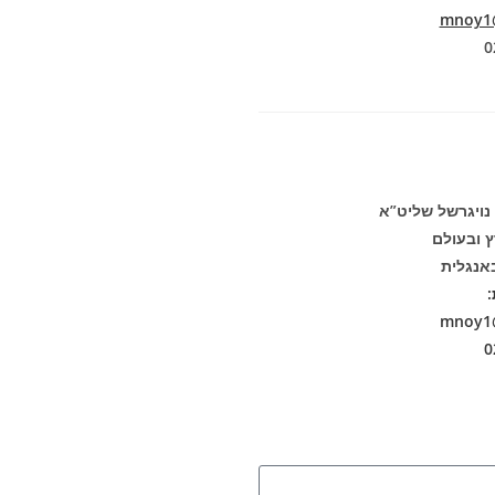
mnoy1@
 נויגרשל שליט”א
ץ ובעולם
אנגלית
:
mnoy1@