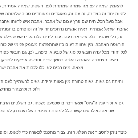
להאמין, שמחה עצומה שמחה שמתחת לפני השטח, שמחה אמתית, שמ
להיות יחד זה בצד זה, זה עם זה, מאוגדים ומאוחדים סביב שלמותה של 
אבל מעל הכל, היה שם פרץ עצום של אהבה, אהבת איש לרעהו אהבת
אהבת ישראל אמתית. ראית אנשים נדחפים זה על זה וטופחים בו זמנית 
זה, בלי שהכירו כלל איש את רעהו. עבר לידינו צלם גלוי ראש שפילס את
הורעפה האהבה, מין אחוות רעים כזו שהתפרצה מעומק פנימי של כוח
לכל יהודי מכל עדה חובש כל סוג של כובע או כיפה… (כן, גם חובשי כפות 
כאילו הצטברה האהבה והלכה במשך שנים וחפשה אפיקים לפורקן,
ויצאה, מים רבים לא יכלו לכבות את אהבת יש
והיתה גם גאוה. גאוה טהורה מין גאוות יחידה. גאים להשתייך לעם ה
ולזכות ולהצהיר מחדש 
גם איזכור ענין ה”גיוס” ושאר דברים שכמעט נשכחו, גם השלטים הרבים
שנראה כאילו אינו קשור כלל למהות הפנימית של העצרת, לא הצל
כיצד ניתן להסביר את הפלא הזה. צבור מתכנס לכאורה כדי לכעוס, וסופ