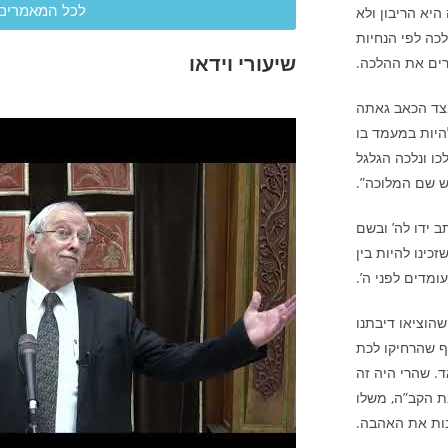
לכל המאמרים
היא הריבון ולא
לכה לפי הנחיות
שיעורי וידאו
רים את ההלכה.
ובצד הכאב גאתה
היות במעמד בו
ו ונלכה הגלגל
ש שם המלוכה”.
ב ידו לה’ ובשם
זכינו להיות בין
ומדים לפני ה’.
שהוציאו דיבתנו
אף שהרחיקו לכת
. שהרי היה זה
ת הקב”ה, משלו
בות את האהבה.