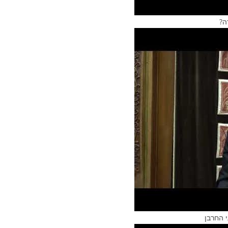
ה?
 החרבן