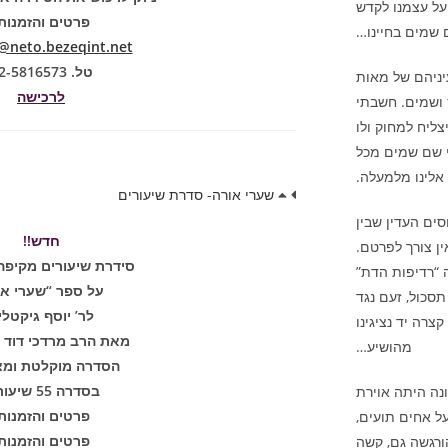
על עצמנו לקדש
פרטים והזמנות
שמים בחיינו…
neto.bezeqint.net
טל. 02-5816573
יניהם של מאות
לרכישה
 ושמים. חשבתי
צליח למחוק ולו
י שם שמים מכל
אלינו מלמעלה.
שערי אורה- סדרת שיעורים
סים העדין שבין
חדש!!
ן צורך לפרטם.
סידרת שיעורים מקיפה
 “רדיפות הדת”
על ספר “שערי או
סכול, זעם נגד
לר’ יוסף גיקטלי
צרה יד נציגינו
מאת הרב מרדכי דוד נ
מהושיע…
הסדרה מוקלטת ומצ
בסדרה 55 שיעורים
נה היתה אוירת
פרטים והזמנות
על אחים תועים,
פרטים והזמנות
ורגשה גם, קשה