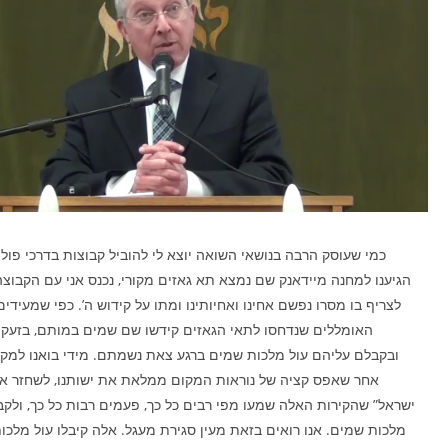
כמי שעוסק הרבה בנושאי השואה יוצא לי להוביל קבוצות בדרכי פולי
הגיענו למחנה מיידאנק שם נמצא תא גאזים מקורי, נכנס אני עם הקבוצה
לצריף בו מסרו נפשם אחינו ואחיותינו ומתו על קידוש ה’. כפי שמעידים
האומללים שנדחסו לתאי הגאזים קידשו שם שמים במותם, בזעק
ובקבלם עליהם עול מלכות שמים ברגע צאת נשמתם. מידי בואנו למקום
אחר שאפס קציה של נוראות המקום ממלאת את ישותנו, לשחזר א
ישראל” שהקירות האלה שמעו מפי רבים כל כך, פעמים רבות כל כך, ולקבל
מלכות שמים. אנו רואים בזאת מעין סגירת מעגל. אלה קיבלו עול מלכ