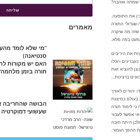
ל שמחה ואהבה?
שליחה
ין את התופעה.
ה שגדולי התורה
מאמרים
ן שזה מה שיקרה
כמעט בפה מלא.
“מי שלא לומד מהעבר 
ות את היריבים
סנטיאנה)
עברינים ויוכלו
האם יש מקורות לחי
נן להוציא זאת
תורה בזמן מלחמה?
וונים ברצינות…
ו יהודים לאורך
 בעולם כמיצגת
הבושה שהחריבה א
 כי לימוד תורה
שעשועי דמוקרטיה
אי אפשר לעבור
לכן היתה חובה
ת ההפך הגמור.