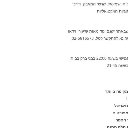
גלות ישמעאל, שרשי המאבק ודרכי
סוגיות האקטואליות
אתר ישנם עוד מאות שיעורי וידאו
התקשר לטל. 02-5816573
השיעור השבועי של הרב נויגרשל מתקיים מידי יום חמישי בשעה 22:00 בבני ברק בבית
קיפה ביותר
ויגרשל
 הספר
ו חלק ממנה