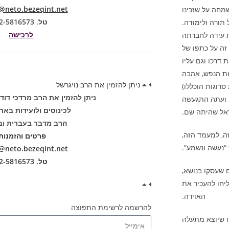
neto.bezeqint.net
חה על שזכינו
טל. 02-5816573
תורה ולימודה.
לרכישה
 עידה לחברתה
זה על כתפו של
 דרכו וגם עליו
ות הנפש, אהבה
ניתן להזמין את הרב נויגרשל
סרוגות הוכללו)
ניתן להזמין את הרב מרדכי דוד
 ועתה התגעשה
לכינוסים ולועידות באר
ראל שהיתה שם.
הרב מדבר בעברית וב
זה, למעמד הזה,
פרטים והזמנות
“נעשה ונשמע”.
neto.bezeqint.net
טל. 02-5816573
 שעסקו בנושא,
יחו להעכיר את
האוירה.
להרשמה לרשימת התפוצה
ו שיוצא מתעלה