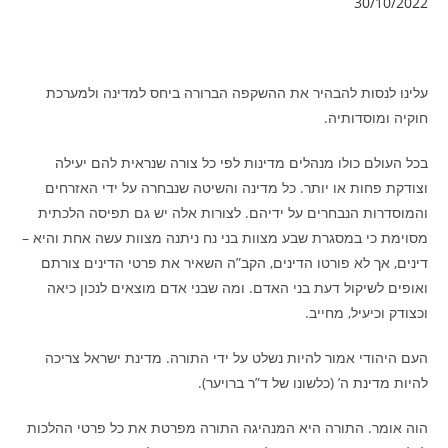
30/10/2022
עלינו לנסות להבהיר את ההשקפה הברורה ביחס למדינה ולמערכת
חוקיה ומוסדותיה.
בכל העולם כולו מנהלים מדינות לפי כל צורה שנראית להם יעילה
וצודקת פחות או יותר. כל מדינה והשיטה שנבחרה על ידי האזרחים
והמוסדרות הנבחרים על ידיהם. לצורות אלה יש גם תפיסה הלכתית
מסוימת כי במסגרת שבע מצוות בני נח ניתנה מצוות עשה אחת והיא –
דינים, אך לא פורטו הדינים, הקב”ה השאיר את פרטי הדינים צורתם
ואופים לשיקול דעת בני האדם. ומה שבני אדם מוצאים לנכון כיאה
וכצודק וכיעיל, מחייב.
העם היהודי אמור להיות נשלט על ידי התורה. מדינת ישראל צריכה
להיות מדינת ה’ (כלשונו של ד”ר ברויער).
הוה אומר. התורה היא המנהיגה התורה מפרטת את כל פרטי ההלכות