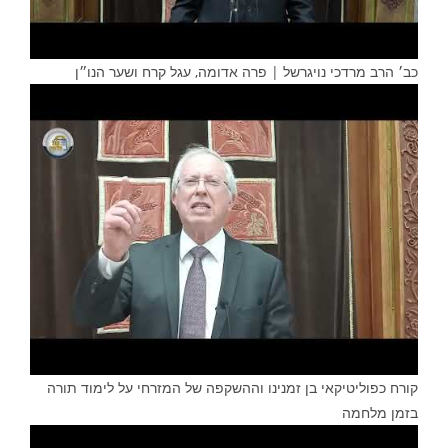
כב׳ הרב מרדכי נויגרשל | פרה אדומה, עגל קרח ושער הנו״ן
קורח כפוליטיקאי בן זמנינו וההשקפה של המזרחי על לימוד תורה
בזמן מלחמה