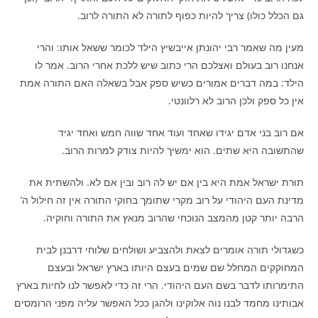
גם הכלל כולו) צריך להיות כפוף לתורה לא התורה לרוב.
מעין מה שאמר רבי יהונתן אייבשיץ הילד לכומר ששאל אותו: והרי
אנחנו רוב בעולם ואצלכם הרי כתוב שיש ללכת אחרי הרוב. אמר לו
הילד: במה דברים אמורים כשיש ספק אבל בשאלה האם התורה אמת
אין כל ספק ולכן הרוב לא רלוונטי.
אם רוב בני אדם יגידו שאחד ועוד אחד שווה חמש ואחד יגיד
שהתשובה היא שתים. הוא ימשיך להיות צודק למרות הרוב.
תורת ישראל אמת היא בין אם יש לה רוב ובין אם לא. ולהשתית את
מדינת העם היהודי על רוב מקרי שתומך בחוקי התורה אין זה חילול ה’
הרבה יותר קטן מהמצב הנוכחי שהרוב מנאץ את התורה וחוקיה.
כשגדולי תורה אומרים לצאת ולהצביע ושולחים שלוחי דרבנן לבית
המחוקקים המחלל שם שמים בעצם היותו בארץ ישראל ובעצם
התימרותו לדבר בשם העם היהודי. הרי זה כדי לאפשר לנו לחיות בארץ
אבותינו מחמד לבנו נוה אלוקינו ולהגן ככל האפשר עליה מפני הרומסים