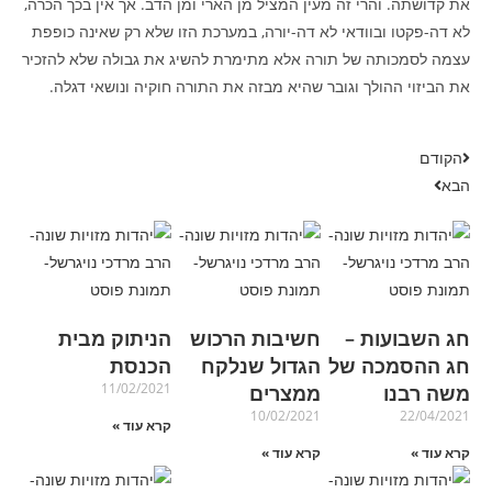
את קדושתה. והרי זה מעין המציל מן הארי ומן הדב. אך אין בכך הכרה,
לא דה-פקטו ובוודאי לא דה-יורה, במערכת הזו שלא רק שאינה כופפת
עצמה לסמכותה של תורה אלא מתימרת להשיג את גבולה שלא להזכיר
את הביזוי ההולך וגובר שהיא מבזה את התורה חוקיה ונושאי דגלה.
הקודם
הבא
חג השבועות –
חשיבות הרכוש
הניתוק מבית
חג ההסמכה של
הגדול שנלקח
הכנסת
11/02/2021
משה רבנו
ממצרים
10/02/2021
22/04/2021
קרא עוד »
קרא עוד »
קרא עוד »