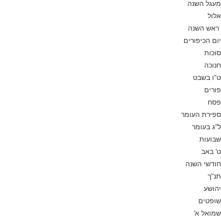
מעגל השנה
אלול
ראש השנה
יום הכיפורים
סוכות
חנוכה
ט”ו בשבט
פורים
פסח
ספירת העומר
ל”ג בעומר
שבועות
ט’ באב
חודשי השנה
תנ”ך
יהושע
שופטים
שמואל א’