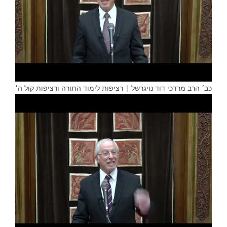
כב׳ הרב מרדכי דוד נויגרשל | רציפות לימוד התורה ורציפות קול ה׳