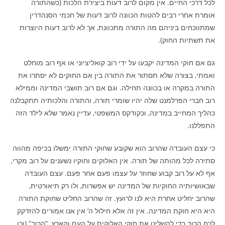
לכל דרכי החיים. אין מקום לרוב דעות ביצירת הלכות (כשהתורה
אומרת אחרי רבים להטות הכוונה לרוב דעות של חכמי הסנהדרין
שמתווכחים ביניהם מה התורה מתכוונת, אך לא לרוב דעות היוצרות
את תשתיות החוק).
גם אם חוקי המדינה יקבעו על ידי רוב קואליציוני או אף רוב מוחלט
ואמתי, בצורה שלא תסתור את התורה בין אם החוקים לא יסתרו את
התורה במקרה או בכוונה תחילה. וגם אם רוב תושבי המדינה וממילא
רוב חברי הפרלמנט שלה יהיו שומרי תורה, והתורה והלכותיה תתקבלנה
כהליך המחייב במדינה, וכקודקס המשפטי, עדיין נאמר שלא לילד הזה
התפללנו.
כי עצם העובדה שהרוב הוא שקובע שחוקי התורה ימשלו בכיפה מהווה
סתירה לכל מהותה של תורה. אין האלוקים וחוקיו נשענים על רוב מקרי,
אף לא על רוב קבוע שחוזר על עצמו פעם אחר פעם. עצם העובדה
שבאושיותיה החוקיות של המדינה יש אפשרות, ולו רק תיאורטית,
שהרוב יחליט אחרת היא לנו לרועץ. זה שהרוב החליט שחוקת התורה
היא היא חוקת המדינה. אין זה אלא חילול ה’ אין אנו אמורים להזדקק
לכח הרוב כדי להשליט את חוקי האלוקים על העם והארץ. “הרוב” (וכן