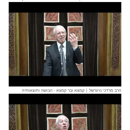
הרב מרדכי נויגרשל | קמצא ובר קמצא - הבושה ותוצאותיה