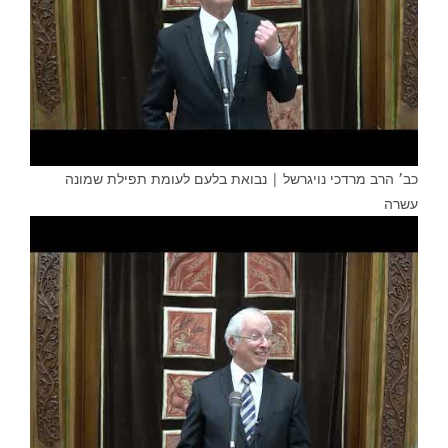
כב׳ הרב מרדכי נויגרשל | נבואת בלעם לעומת תפילת שמונה
עשרה