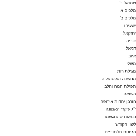
שמואל ב’
מלכים א
מלכים ב’
ישעיהו
יחזקאל
זכריה
דניאל
איוב
משלי
מגילת רות
מחשבה ואקטואליה
תפילת המח והלב
השואה
חורבן יהדות אירופה
י”ג עיקרי האמונה
נבואות שהתגשמו
לשון הקודש
הגיונות תלמודיים